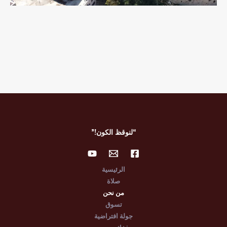
“لنوقظ الكون!”
الرئيسية
صلاة
من نحن
تسوق
جولة افتراضية