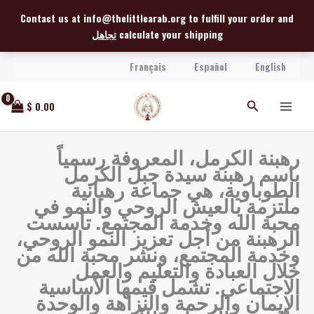
خطي
Contact us at info@thelittlearab.org to fulfill your order and
لى
calculate your shipping
تجاهل
لمحتوى
Français
Español
English
البحث
$
0.00
رهبنة الكرمل، المعروفة رسمياً
باسم رهبنة سيدة جبل الكرمل
الطوباوية، هي جماعة رهبانية
ملتزمة بالعيش الروحي والنمو في
محبة الله وخدمة المجتمع. تأسست
الرهبنة من أجل تعزيز النمو الروحي،
وخدمة المجتمع، ونشر محبة الله من
خلال العبادة والتعليم والعمل
الاجتماعي. تشمل قيمها الأساسية
الإيمان والرحمة والنزاهة والوحدة